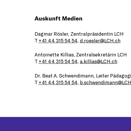
Auskunft Medien
Dagmar Rösler, Zentralpräsidentin LCH
T
+41 44 315 54 54
,
d.roesler@LCH.ch
Antoinette Killias, Zentralsekretärin LCH
T
+41 44 315 54 54
,
a.killias@LCH.ch
Dr. Beat A. Schwendimann, Leiter Pädagogi
T
+41 44 315 54 54
,
b.schwendimann@LCH